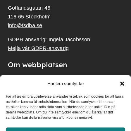
Gotlandsgatan 46
116 65 Stockholm
info@fsdba.se
GDPR-ansvarig: Ingela Jacobsson
Mejla vår GDPR-ansvarig
Om webbplatsen
Personuppgifter
Hantera samtycke
Lämna synpunkter
För att ge en bra upplevelse använder vi teknik som cookies för att lagra
och/eller komma åt enhetsinformation. När du samtycker till dessa
tekniker kan vi behandla data som surfbeteende eller unika ID:n på
denna webbplats. Om du inte samtycker eller om du återkallar ditt
Dokument
samtycke kan detta påverka vissa funktioner negativt.