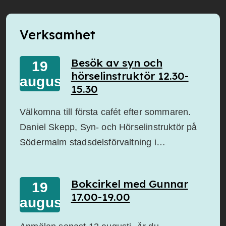
Verksamhet
Besök av syn och
19
hörselinstruktör 12.30-
augusti
15.30
Välkomna till första cafét efter sommaren.
Daniel Skepp, Syn- och Hörselinstruktör på
Södermalm stadsdelsförvaltning i…
Bokcirkel med Gunnar
19
17.00-19.00
augusti