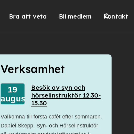
Bra att veta
Bli medlem
Kontakt
Verksamhet
Besök av syn och
19
hörselinstruktör 12.30-
augusti
15.30
Välkomna till första cafét efter sommaren.
Daniel Skepp, Syn- och Hörselinstruktör