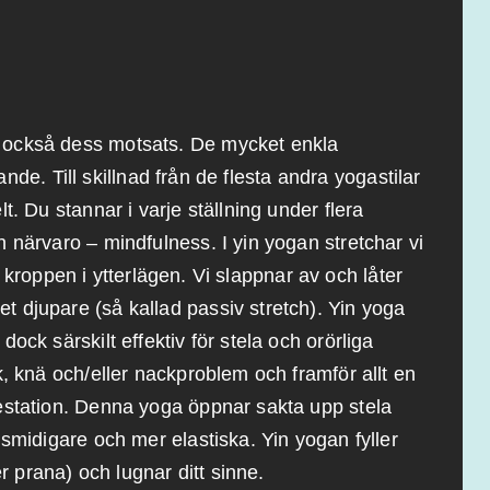
 också dess motsats. De mycket enkla
tande. Till skillnad från de flesta andra yogastilar
t. Du stannar i varje ställning under flera
 närvaro – mindfulness. I yin yogan stretchar vi
la kroppen i ytterlägen. Vi slappnar av och låter
 djupare (så kallad passiv stretch). Yin yoga
ock särskilt effektiv för stela och orörliga
k, knä och/eller nackproblem och framför allt en
estation. Denna yoga öppnar sakta upp stela
 smidigare och mer elastiska. Yin yogan fyller
er prana) och lugnar ditt sinne.