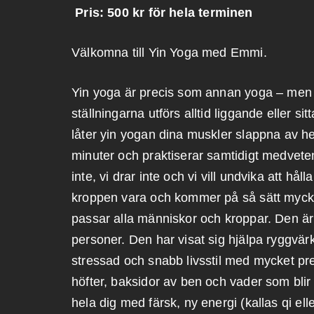
Pris: 500 kr för hela terminen
Välkomna till Yin Yoga med Emmi.
Yin yoga är precis som annan yoga – men
ställningarna utförs alltid liggande eller sit
låter yin yogan dina muskler slappna av hel
minuter och praktiserar samtidigt medveten
inte, vi drar inte och vi vill undvika att hål
kroppen vara och kommer på så sätt mycket
passar alla människor och kroppar. Den är d
personer. Den har visat sig hjälpa ryggvär
stressad och snabb livsstil med mycket pr
höfter, baksidor av ben och vader som blir
hela dig med färsk, ny energi (kallas qi ell