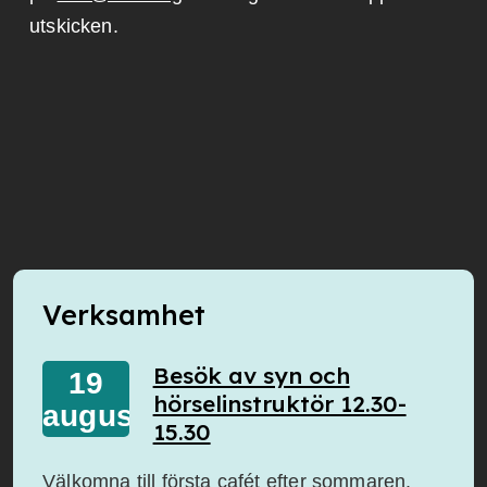
utskicken.
Verksamhet
Besök av syn och
19
hörselinstruktör 12.30-
augusti
15.30
Välkomna till första cafét efter sommaren.