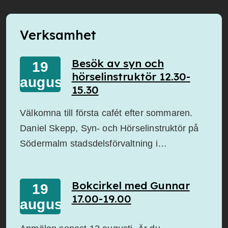
Verksamhet
Besök av syn och
19
hörselinstruktör 12.30-
augusti
15.30
Välkomna till första cafét efter sommaren.
Daniel Skepp, Syn- och Hörselinstruktör på
Södermalm stadsdelsförvaltning i…
Bokcirkel med Gunnar
19
17.00-19.00
augusti