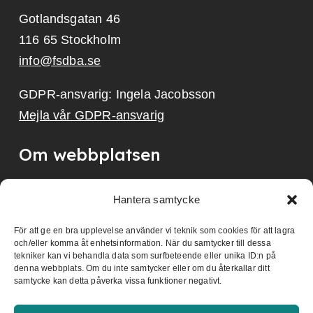
Gotlandsgatan 46
116 65 Stockholm
info@fsdba.se
GDPR-ansvarig: Ingela Jacobsson
Mejla vår GDPR-ansvarig
Om webbplatsen
Personuppgifter
Hantera samtycke
Lämna synpunkter
För att ge en bra upplevelse använder vi teknik som cookies för att lagra
och/eller komma åt enhetsinformation. När du samtycker till dessa
tekniker kan vi behandla data som surfbeteende eller unika ID:n på
denna webbplats. Om du inte samtycker eller om du återkallar ditt
Dokument
samtycke kan detta påverka vissa funktioner negativt.