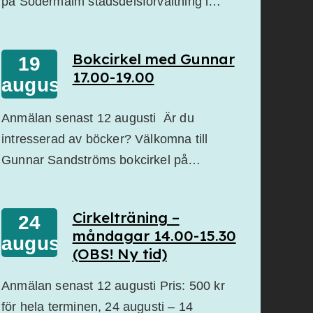
på Södermalm stadsdelsförvaltning i…
Bokcirkel med Gunnar
19
17.00-19.00
augusti
Anmälan senast 12 augusti Är du
intresserad av böcker? Välkomna till
Gunnar Sandströms bokcirkel på…
Cirkelträning –
24
måndagar 14.00-15.30
augusti
(OBS! Ny tid)
Anmälan senast 12 augusti Pris: 500 kr
för hela terminen, 24 augusti – 14