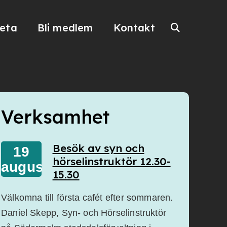
veta
Bli medlem
Kontakt
Verksamhet
Besök av syn och
19
hörselinstruktör 12.30-
augusti
15.30
Välkomna till första cafét efter sommaren.
Daniel Skepp, Syn- och Hörselinstruktör